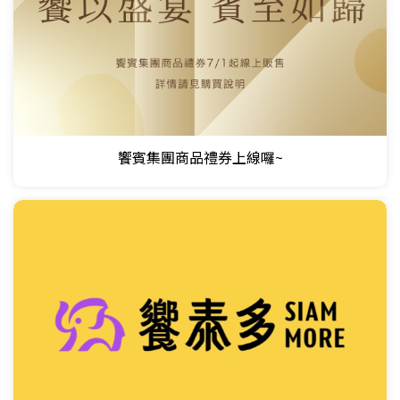
饗賓集團商品禮券上線囉~