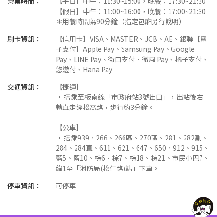
營業時間：
【平日】中午：11:30~15:00，晚餐：17:30~21:30
【假日】中午：11:00~16:00，晚餐：17:00~21:30
＊用餐時間為90分鐘（指定包廂另行說明）
刷卡資訊：
【信用卡】VISA、MASTER、JCB、AE、銀聯【電
子支付】Apple Pay、Samsung Pay、Google
Pay、LINE Pay、街口支付、微風 Pay、橘子支付、
悠遊付、Hana Pay
交通資訊：
【捷運】
• 搭乘至板南線「市政府站3號出口」，出站後右
轉直走經松高路，步行約3分鐘。
【公車】
• 搭乘939、266、266區、270區、281、282副、
284、284直、611、621、647、650、912、915、
藍5、藍10、棕6、棕7、棕18、棕21、市民小巴7、
綠1至「消防局(松仁路)站」下車。
停車資訊：
可停車