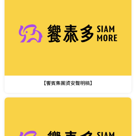
【饗賓集團資安聲明稿】