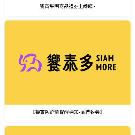
饗賓集團商品禮券上線囉~
【饗賓防詐騙提醒通知-品牌餐券】