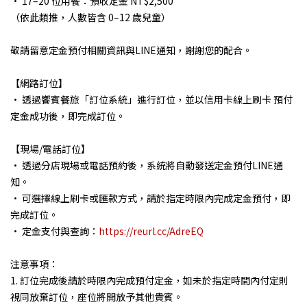
• 17–20 位用餐：預收定金 NT$2,500
（依此類推，人數皆含 0–12 歲兒童）
敬請留意定金預付相關資訊與LINE通知，謝謝您的配合。
【網路訂位】
• 透過饗賓餐旅「訂位系統」進行訂位，並以信用卡線上刷卡 預付
定金成功後，即完成訂位。
【現場/電話訂位】
• 透過分店現場或電話預約後，系統將自動發送定金預付LINE通
知。
• 可選擇線上刷卡或匯款方式，請於指定時限內完成定金預付，即
完成訂位。
• 定金支付與查詢：
https://reurl.cc/AdreEQ
注意事項：
1. 訂位完成後請於時限內完成預付定金，如未於指定時間內付定則
視同放棄訂位，座位將開放予其他貴賓。