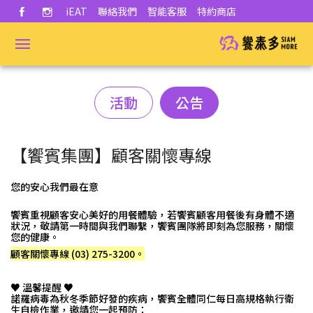
iEAT
聯絡我們
智能客服
特約商店
活動
公告
【饗賓集團】顧客關懷專線
您的安心我們最在意
饗賓重視顧客安心美好的用餐體驗，若饗賓顧客用餐後有身體不適
狀況，敬請第一時間與我們聯繫，饗賓團隊將即刻為您服務，關懷
您的健康。
顧客關懷專線 (03) 275-3200。
.
♥️ 溫馨提醒 ♥️
諾羅病毒為秋冬季節好發的疾病，饗賓全體同仁每日高規格執行衛
生自檢作業，邀請您一起預防：