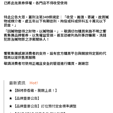
已將此批票券停權，各門店不得收受使用
特此公告大眾，蓋刑法第
349
條規定：「收受、搬運、寄藏、故買贓
物或媒介者，處五年以下有期徒刑、拘役或科或併科五十萬元以下
罰金。」
「因贓物變得之財物，以贓物論。」，敬請切勿購買來路不明之饗
賓集團品牌餐券，以免權益受損，甚至恐被列為刑事詐騙案、洗錢
犯罪及贓物罪之涉案關係人！
饗賓集團感謝消費者的支持，設有官方購票平台與開放特定簽約代
理商以提供售票服務
敬請消費者可使用正確且安全的管道進行購買，謝謝您
最新資訊
Hot!
【酥烤泰香雞，脆嫩上桌！】
【品牌重要公告】
【品牌重要公告】訂位預付定金標準調整