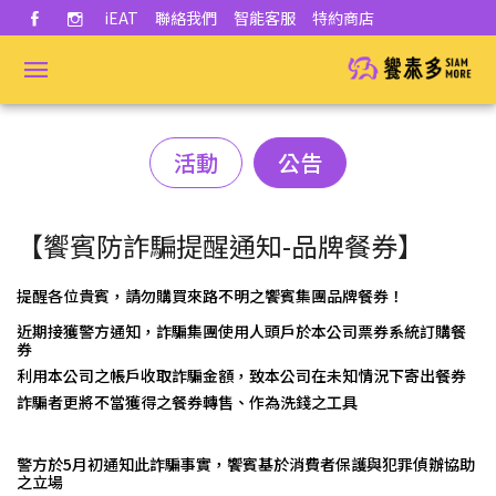
iEAT
聯絡我們
智能客服
特約商店
活動
公告
【饗賓防詐騙提醒通知-品牌餐券】
提醒各位貴賓，請勿購買來路不明之饗賓集團品牌餐券！
近期接獲警方通知，詐騙集團使用人頭戶於本公司票券系統訂購餐
券
利用本公司之帳戶收取詐騙金額，致本公司在未知情況下寄出餐券
詐騙者更將不當獲得之餐券轉售、作為洗錢之工具
警方於
5
月初通知此詐騙事實，饗賓基於消費者保護與犯罪偵辦協助
之立場