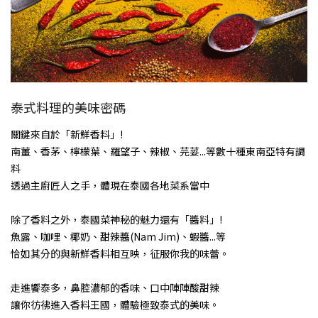
泰式料理的美味密碼
關鍵來自於「新鮮香料」!
南薑、香茅、檸檬葉、羅望子、辣椒、芫荽...等數十種東南亞特有調
料
透過主廚匠人之手，體現在泰國各地菜系當中
除了香料之外，泰國菜神秘的魅力還有「醬料」!
魚露、咖哩、椰奶、甜辣醬(Nam Jim)、蝦醬...等
恰如其分的與新鮮香料相互映，征服你我的味蕾。
走進饗泰多，鼻腔濃郁的香味、口中陣陣酸甜辣
讓你彷彿進入香料王國，體驗極致泰式的美味。