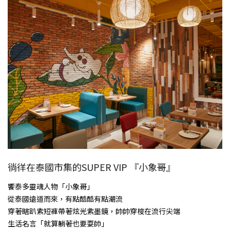
徜徉在泰國市集的SUPER VIP 『小象哥』
饗泰多靈魂人物「小象哥」
從泰國遠道而來，有點酷酷有點潮流
穿著瞎趴紫短褲帶著炫光紫墨鏡，帥帥穿梭在流行尖端
生活名言「就算躺著也要耍帥」