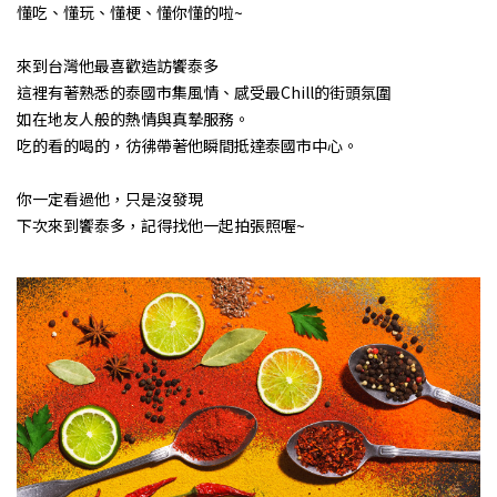
懂吃、懂玩、懂梗、懂你懂的啦~
來到台灣他最喜歡造訪饗泰多
這裡有著熟悉的泰國市集風情、感受最Chill的街頭氛圍
如在地友人般的熱情與真摯服務。
吃的看的喝的，彷彿帶著他瞬間抵達泰國市中心。
你一定看過他，只是沒發現
下次來到饗泰多，記得找他一起拍張照喔~