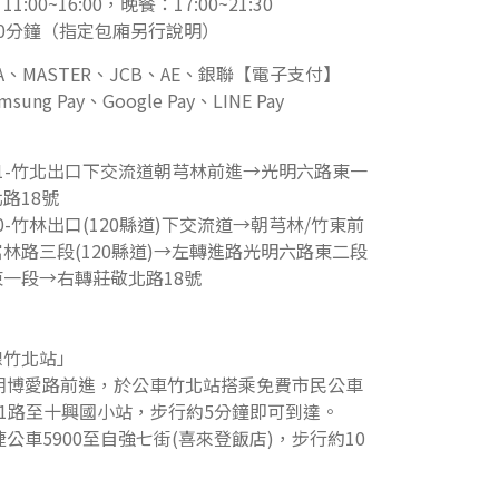
00~16:00，晚餐：17:00~21:30
0分鐘（指定包廂另行說明）
A、MASTER、JCB、AE、銀聯【電子支付】
msung Pay、Google Pay、LINE Pay
1-竹北出口下交流道朝芎林前進→光明六路東一
路18號
-竹林出口(120縣道)下交流道→朝芎林/竹東前
林路三段(120縣道)→左轉進路光明六路東二段
一段→右轉莊敬北路18號
線竹北站」
朝博愛路前進，於公車竹北站搭乘免費市民公車
61路至十興國小站，步行約5分鐘即可到達。
捷公車5900至自強七街(喜來登飯店)，步行約10
。