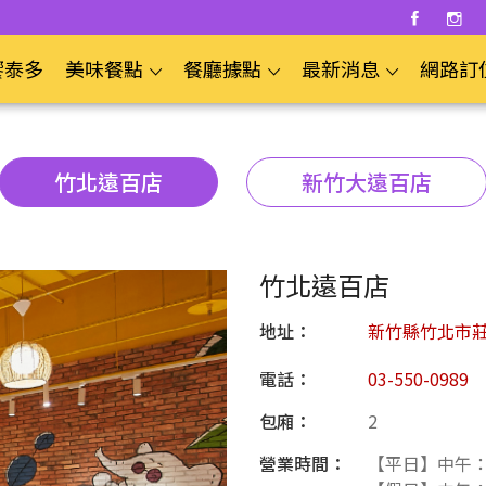
饗泰多
美味餐點
餐廳據點
最新消息
網路訂
竹北遠百店
新竹大遠百店
竹北遠百店
地址：
新竹縣竹北市莊
電話：
03-550-0989
包廂：
2
營業時間：
【平日】中午：11: