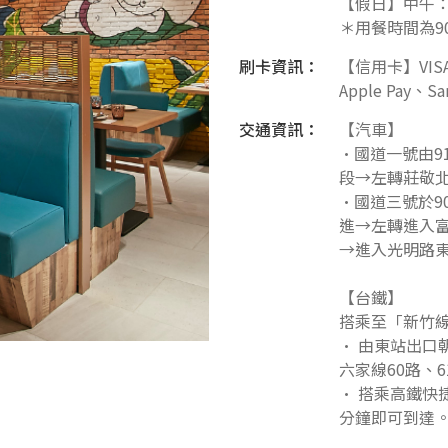
【假日】中午：11:
＊用餐時間為9
刷卡資訊：
【信用卡】VIS
Apple Pay、Sa
交通資訊：
【汽車】
•國道一號由9
段→左轉莊敬北
•國道三號於90
進→左轉進入富
→進入光明路東
【台鐵】
搭乘至「新竹
• 由東站出口
六家線60路、
• 搭乘高鐵快
分鐘即可到達