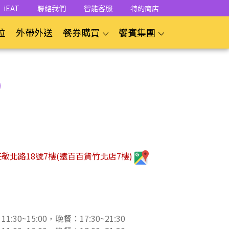
iEAT
聯絡我們
智能客服
特約商店
位
外帶外送
餐券購買
饗賓集團
敬北路18號7樓(遠百百貨竹北店7樓)
30~15:00，晚餐：17:30~21:30