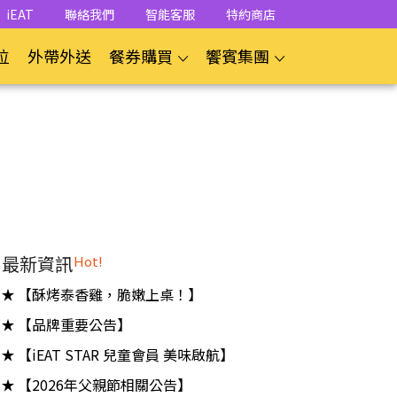
iEAT
聯絡我們
智能客服
特約商店
位
外帶外送
餐券購買
饗賓集團
最新資訊
Hot!
【酥烤泰香雞，脆嫩上桌！】
【品牌重要公告】
【iEAT STAR 兒童會員 美味啟航】
【2026年父親節相關公告】