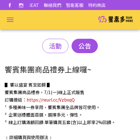
iEAT
聯絡我們
智能客服
特約商店
活動
公告
饗賓集團商品禮券上線囉~
▋
饗以盛宴 賓至如歸 ▋
饗賓集團商品禮券，
7/1(
一
)
線上正式販售
訂購連結：
https://reurl.cc/VzbxqQ
¹
多種美味一券享用，饗賓集團全品牌皆可使用。
²
企業送禮體面首選，選擇多元、彈性。
³
線上訂購滿額回饋 單筆購買五套
(
含
)
以上即享
2%
回饋。
﹝
詳細購買與使用辦法
﹞